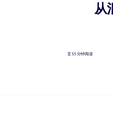
从
按系统
面向 LMS/LXP
将简短且经过验证的知识引入您的 LMS/LXP，以获得更强的学习效
面向企业图书馆
用值得信赖且即插即用的商业知识丰富您的企业图书馆。
面向人工智能系统
15 分钟阅读
利用可靠、结构化的知识为您的人工智能系统提供动力，以改善输