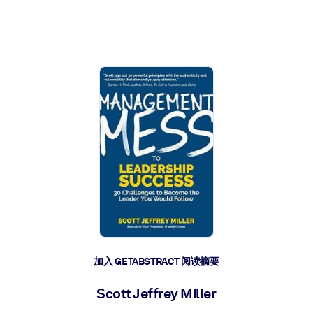
加入 GETABSTRACT 阅读摘要
Scott Jeffrey Miller