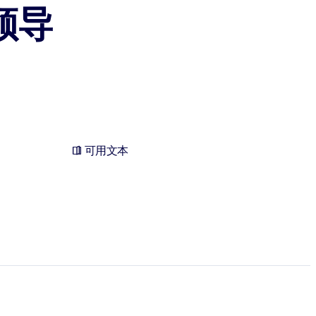
领导
可用文本