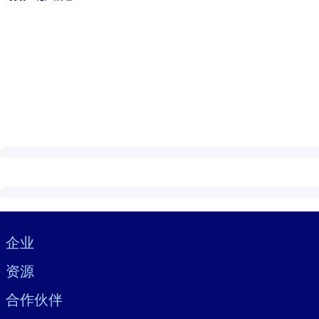
Visually hidden Text
企业
资源
合作伙伴