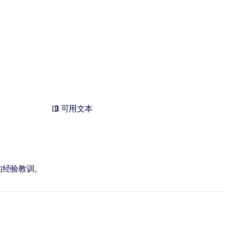
例
可用文本
的经验教训。