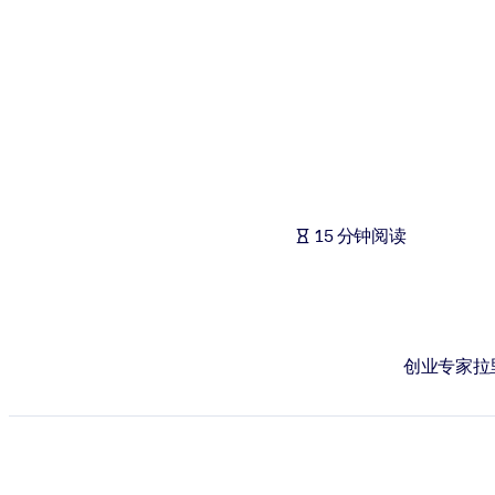
按系统
面向 LMS/LXP
将简短且经过验证的知识引入您的 LMS/LXP，以获得更强的学习效
面向企业图书馆
用值得信赖且即插即用的商业知识丰富您的企业图书馆。
面向人工智能系统
15 分钟阅读
利用可靠、结构化的知识为您的人工智能系统提供动力，以改善输
创业专家拉