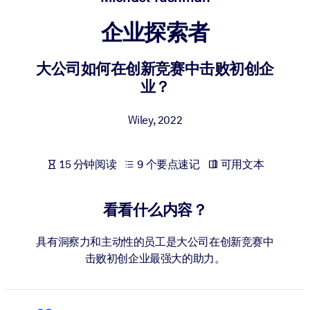
按系统
企业探索者
面向 LMS/LXP
将简短且经过验证的知识引入您的 LMS/LXP，以获得更强的学习效
大公司如何在创新竞赛中击败初创企
果。
业？
面向企业图书馆
用值得信赖且即插即用的商业知识丰富您的企业图书馆。
Wiley
,
2022
面向人工智能系统
15 分钟阅读
9 个要点速记
可用文本
利用可靠、结构化的知识为您的人工智能系统提供动力，以改善输
结果。
看看什么内容？
具有洞察力和主动性的员工是大公司在创新竞赛中
击败初创企业最强大的助力。