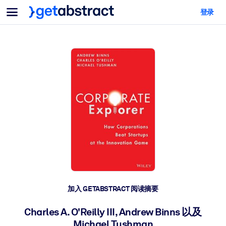
菜单
登录
面向团队与管理者
按用例
面向个人
AI 技能提升
面向人工智能系统
为您的员工配备关键的人工智能技能。
领导力发展
帮助您的管理者为未来的工作时代做好准备。
协作学习
让团队更轻松地共同学习、解决实际问题并更快采取行动。
技能提升与重塑
培养您的员工应对未来挑战所需的技能。
健康与福祉
加入 GETABSTRACT 阅读摘要
打造一支更健康、更具韧性的员工队伍。
Charles A. O'Reilly III, Andrew Binns 以及
Michael Tushman