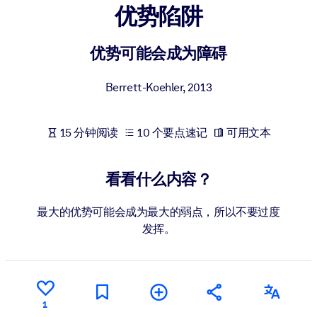
优势陷阱
按系统
面向 LMS/LXP
优势可能会成为障碍
将简短且经过验证的知识引入您的 LMS/LXP，以获得更强的学习效
果。
Berrett-Koehler
,
2013
面向企业图书馆
用值得信赖且即插即用的商业知识丰富您的企业图书馆。
15 分钟阅读
10 个要点速记
可用文本
面向人工智能系统
利用可靠、结构化的知识为您的人工智能系统提供动力，以改善输
看看什么内容？
结果。
最大的优势可能会成为最大的弱点，所以不要过度
发挥。
1