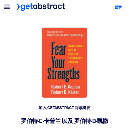
菜单
登录
面向团队与管理者
按用例
面向个人
AI 技能提升
面向人工智能系统
为您的员工配备关键的人工智能技能。
领导力发展
帮助您的管理者为未来的工作时代做好准备。
协作学习
让团队更轻松地共同学习、解决实际问题并更快采取行动。
技能提升与重塑
培养您的员工应对未来挑战所需的技能。
健康与福祉
加入 GETABSTRACT 阅读摘要
打造一支更健康、更具韧性的员工队伍。
罗伯特·E·卡普兰 以及 罗伯特·B·凯撒