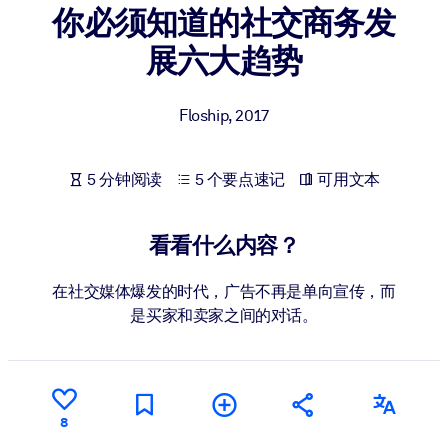
你必须知道的社交商务发
按系统
面向 LMS/LXP
展六大趋势
将简短且经过验证的知识引入您的 LMS/LXP，以获得更强的学习效
果。
Floship
,
2017
面向企业图书馆
用值得信赖且即插即用的商业知识丰富您的企业图书馆。
5 分钟阅读
5 个要点速记
可用文本
面向人工智能系统
利用可靠、结构化的知识为您的人工智能系统提供动力，以改善输
看看什么内容？
结果。
在社交媒体爆发的时代，广告不再是单向宣传，而
是买家和卖家之间的对话。
8