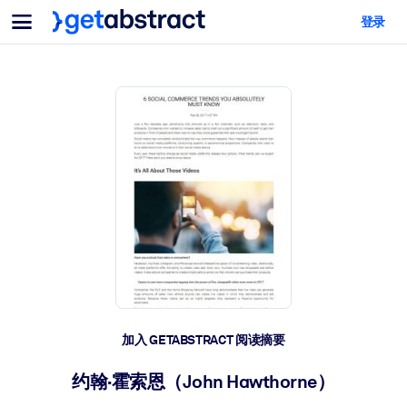
菜单
登录
面向团队与管理者
按用例
面向个人
AI 技能提升
面向人工智能系统
为您的员工配备关键的人工智能技能。
领导力发展
帮助您的管理者为未来的工作时代做好准备。
协作学习
让团队更轻松地共同学习、解决实际问题并更快采取行动。
技能提升与重塑
培养您的员工应对未来挑战所需的技能。
健康与福祉
加入 GETABSTRACT 阅读摘要
打造一支更健康、更具韧性的员工队伍。
约翰·霍索恩（John Hawthorne）