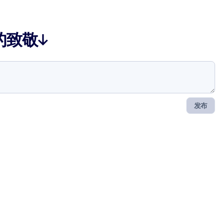
的致敬↓
发布