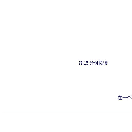
按系统
面向 LMS/LXP
将简短且经过验证的知识引入您的 LMS/LXP，以获得更强的学习效
面向企业图书馆
用值得信赖且即插即用的商业知识丰富您的企业图书馆。
面向人工智能系统
15 分钟阅读
利用可靠、结构化的知识为您的人工智能系统提供动力，以改善输
在一个