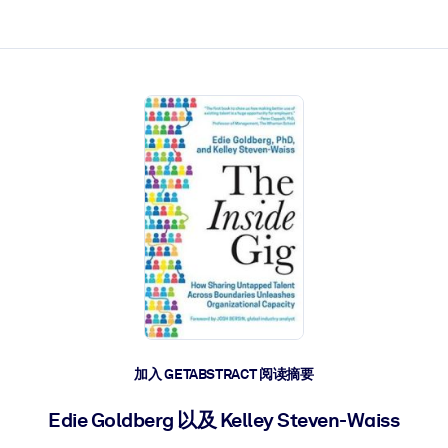
加入 GETABSTRACT 阅读摘要
Edie Goldberg 以及 Kelley Steven-Waiss