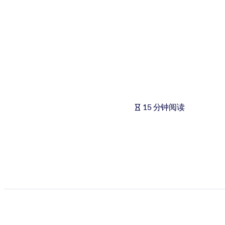
按系统
面向 LMS/LXP
将简短且经过验证的知识引入您的 LMS/LXP，以获得更强的学习效
面向企业图书馆
用值得信赖且即插即用的商业知识丰富您的企业图书馆。
面向人工智能系统
15 分钟阅读
利用可靠、结构化的知识为您的人工智能系统提供动力，以改善输