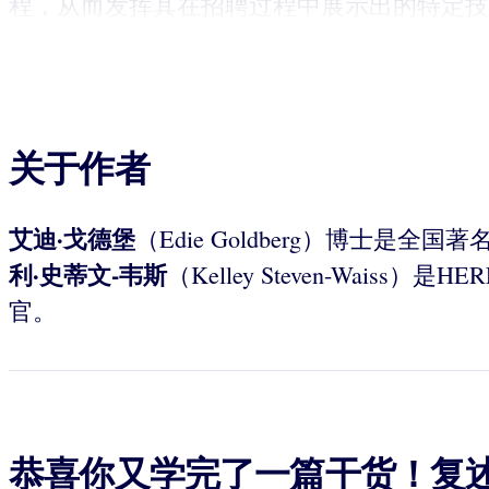
程，从而发挥其在招聘过程中展示出的特定技
关于作者
艾迪·
戈德堡
（Edie Goldberg）博
利
·
史蒂文-
韦斯
（Kelley Steven-Wais
官。
恭喜你又学完了一篇干货！复