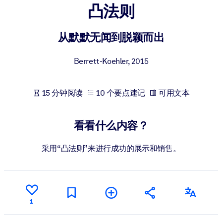
凸法则
按系统
面向 LMS/LXP
从默默无闻到脱颖而出
将简短且经过验证的知识引入您的 LMS/LXP，以获得更强的学习效
果。
Berrett-Koehler
,
2015
面向企业图书馆
用值得信赖且即插即用的商业知识丰富您的企业图书馆。
15 分钟阅读
10 个要点速记
可用文本
面向人工智能系统
利用可靠、结构化的知识为您的人工智能系统提供动力，以改善输
看看什么内容？
结果。
采用“凸法则”来进行成功的展示和销售。
1