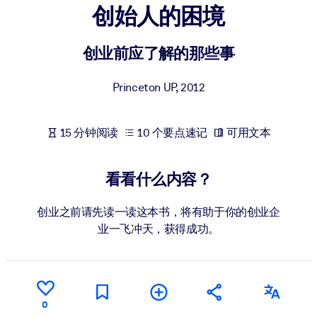
创始人的困境
按系统
面向 LMS/LXP
创业前应了解的那些事
将简短且经过验证的知识引入您的 LMS/LXP，以获得更强的学习效
果。
Princeton UP
,
2012
面向企业图书馆
用值得信赖且即插即用的商业知识丰富您的企业图书馆。
15 分钟阅读
10 个要点速记
可用文本
面向人工智能系统
利用可靠、结构化的知识为您的人工智能系统提供动力，以改善输
看看什么内容？
结果。
创业之前请先读一读这本书，将有助于你的创业企
业一飞冲天，获得成功。
0