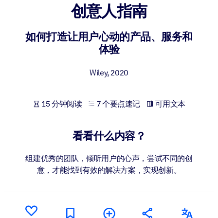
创意人指南
按系统
面向 LMS/LXP
如何打造让用户心动的产品、服务和
将简短且经过验证的知识引入您的 LMS/LXP，以获得更强的学习效
体验
果。
面向企业图书馆
Wiley
,
2020
用值得信赖且即插即用的商业知识丰富您的企业图书馆。
面向人工智能系统
15 分钟阅读
7 个要点速记
可用文本
利用可靠、结构化的知识为您的人工智能系统提供动力，以改善输
结果。
看看什么内容？
组建优秀的团队，倾听用户的心声，尝试不同的创
意，才能找到有效的解决方案，实现创新。