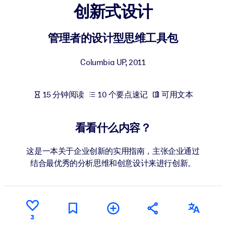
创新式设计
按系统
面向 LMS/LXP
管理者的设计型思维工具包
将简短且经过验证的知识引入您的 LMS/LXP，以获得更强的学习效
果。
Columbia UP
,
2011
面向企业图书馆
用值得信赖且即插即用的商业知识丰富您的企业图书馆。
15 分钟阅读
10 个要点速记
可用文本
面向人工智能系统
利用可靠、结构化的知识为您的人工智能系统提供动力，以改善输
看看什么内容？
结果。
这是一本关于企业创新的实用指南，主张企业通过
结合最优秀的分析思维和创意设计来进行创新。
3