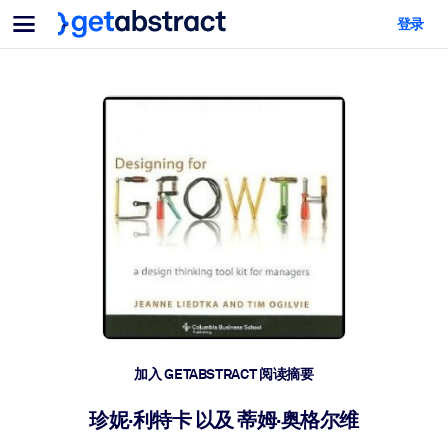
菜单
登录
面向团队与管理者
按用例
面向个人
AI 技能提升
面向人工智能系统
为您的员工配备关键的人工智能技能。
领导力发展
帮助您的管理者为未来的工作时代做好准备。
协作学习
让团队更轻松地共同学习、解决实际问题并更快采取行动。
技能提升与重塑
培养您的员工应对未来挑战所需的技能。
健康与福祉
加入 GETABSTRACT 阅读摘要
打造一支更健康、更具韧性的员工队伍。
珍妮·利特卡 以及 蒂姆·奥格尔维