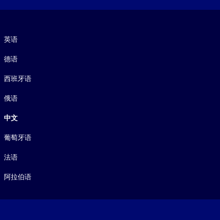
语言
英语
德语
西班牙语
俄语
中文
葡萄牙语
法语
阿拉伯语
Footer legal