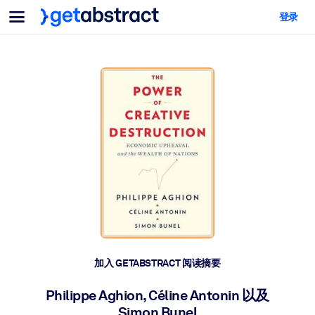
菜单
登录
面向团队与管理者
按用例
面向个人
AI 技能提升
面向人工智能系统
为您的员工配备关键的人工智能技能。
领导力发展
帮助您的管理者为未来的工作时代做好准备。
协作学习
让团队更轻松地共同学习、解决实际问题并更快采取行动。
技能提升与重塑
培养您的员工应对未来挑战所需的技能。
健康与福祉
加入 GETABSTRACT 阅读摘要
打造一支更健康、更具韧性的员工队伍。
Philippe Aghion, Céline Antonin 以及
Simon Bunel