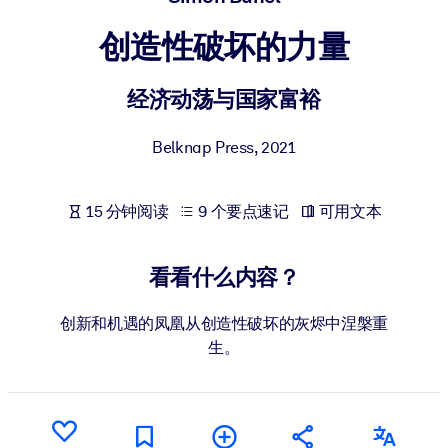
按系统
创造性破坏的力量
面向 LMS/LXP
将简短且经过验证的知识引入您的 LMS/LXP，以获得更强的学习效
经济动荡与国家富裕
果。
面向企业图书馆
Belknap Press
,
2021
用值得信赖且即插即用的商业知识丰富您的企业图书馆。
面向人工智能系统
15 分钟阅读
9 个要点速记
可用文本
利用可靠、结构化的知识为您的人工智能系统提供动力，以改善输
结果。
看看什么内容？
创新和机遇的凤凰从创造性破坏的灰烬中涅槃重
生。