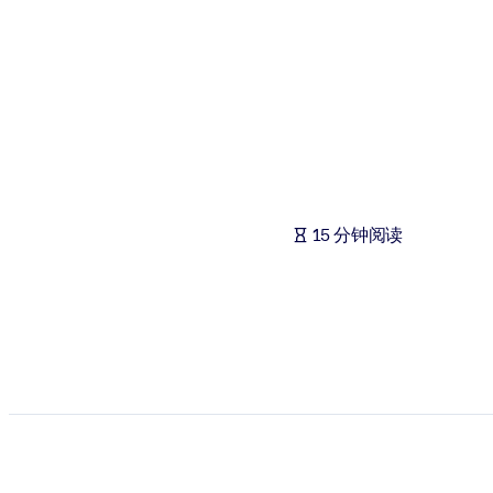
按系统
面向 LMS/LXP
将简短且经过验证的知识引入您的 LMS/LXP，以获得更强的学习效
面向企业图书馆
用值得信赖且即插即用的商业知识丰富您的企业图书馆。
面向人工智能系统
15 分钟阅读
利用可靠、结构化的知识为您的人工智能系统提供动力，以改善输