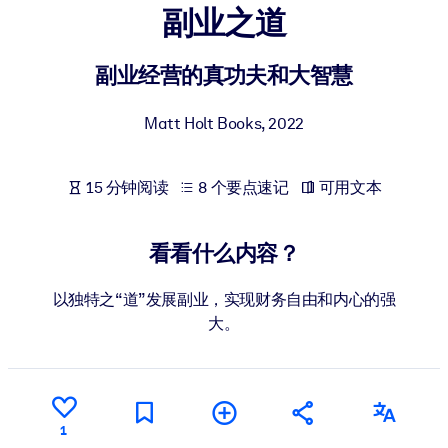
副业之道
按系统
面向 LMS/LXP
副业经营的真功夫和大智慧
将简短且经过验证的知识引入您的 LMS/LXP，以获得更强的学习效
果。
Matt Holt Books
,
2022
面向企业图书馆
用值得信赖且即插即用的商业知识丰富您的企业图书馆。
15 分钟阅读
8 个要点速记
可用文本
面向人工智能系统
利用可靠、结构化的知识为您的人工智能系统提供动力，以改善输
看看什么内容？
结果。
以独特之“道”发展副业，实现财务自由和内心的强
大。
1