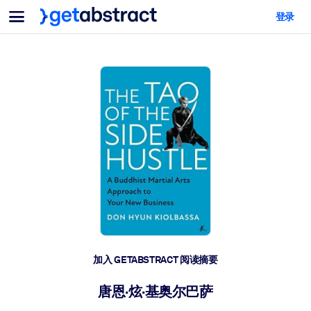
菜单
登录
面向团队与管理者
按用例
面向个人
AI 技能提升
面向人工智能系统
为您的员工配备关键的人工智能技能。
领导力发展
帮助您的管理者为未来的工作时代做好准备。
协作学习
让团队更轻松地共同学习、解决实际问题并更快采取行动。
技能提升与重塑
培养您的员工应对未来挑战所需的技能。
健康与福祉
加入 GETABSTRACT 阅读摘要
打造一支更健康、更具韧性的员工队伍。
唐恩·炫·基奥尔巴萨