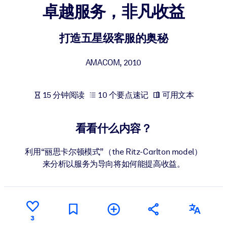
卓越服务，非凡收益
按系统
面向 LMS/LXP
打造五星级客服的奥秘
将简短且经过验证的知识引入您的 LMS/LXP，以获得更强的学习效
果。
AMACOM
,
2010
面向企业图书馆
用值得信赖且即插即用的商业知识丰富您的企业图书馆。
15 分钟阅读
10 个要点速记
可用文本
面向人工智能系统
利用可靠、结构化的知识为您的人工智能系统提供动力，以改善输
看看什么内容？
结果。
利用“丽思卡尔顿模式”（the Ritz-Carlton model）
来分析以服务为导向将如何能提高收益。
3