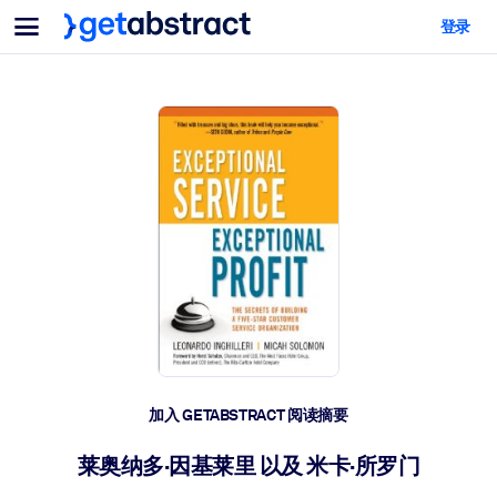
菜单
登录
面向团队与管理者
按用例
面向个人
AI 技能提升
面向人工智能系统
为您的员工配备关键的人工智能技能。
领导力发展
帮助您的管理者为未来的工作时代做好准备。
协作学习
让团队更轻松地共同学习、解决实际问题并更快采取行动。
技能提升与重塑
培养您的员工应对未来挑战所需的技能。
健康与福祉
加入 GETABSTRACT 阅读摘要
打造一支更健康、更具韧性的员工队伍。
莱奥纳多·因基莱里 以及 米卡·所罗门