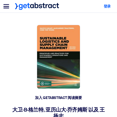
菜单
登录
面向团队与管理者
按用例
面向个人
AI 技能提升
面向人工智能系统
为您的员工配备关键的人工智能技能。
领导力发展
帮助您的管理者为未来的工作时代做好准备。
协作学习
让团队更轻松地共同学习、解决实际问题并更快采取行动。
技能提升与重塑
培养您的员工应对未来挑战所需的技能。
健康与福祉
加入 GETABSTRACT 阅读摘要
打造一支更健康、更具韧性的员工队伍。
大卫·B·格兰特, 亚历山大·乔齐姆斯 以及 王
扬志