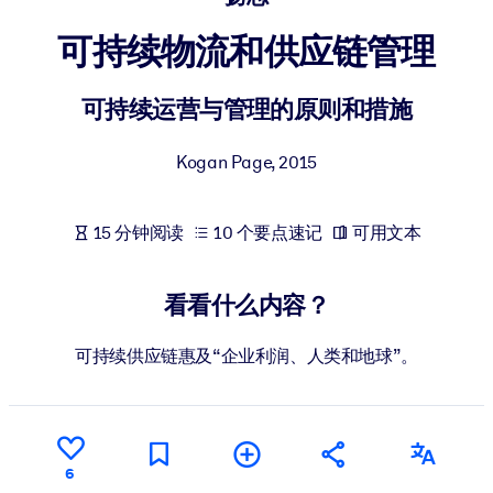
按系统
可持续物流和供应链管理
面向 LMS/LXP
将简短且经过验证的知识引入您的 LMS/LXP，以获得更强的学习效
可持续运营与管理的原则和措施
果。
面向企业图书馆
Kogan Page
,
2015
用值得信赖且即插即用的商业知识丰富您的企业图书馆。
面向人工智能系统
15 分钟阅读
10 个要点速记
可用文本
利用可靠、结构化的知识为您的人工智能系统提供动力，以改善输
结果。
看看什么内容？
可持续供应链惠及“企业利润、人类和地球”。
6