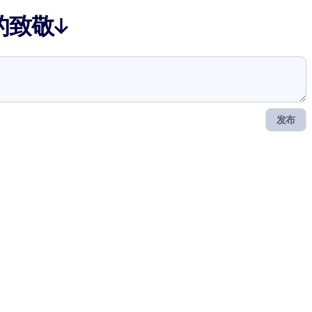
的致敬↓
发布