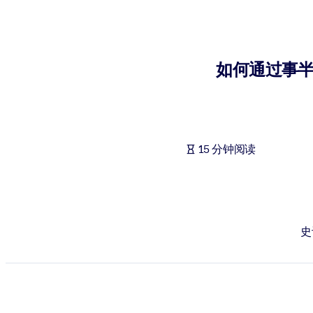
按系统
面向 LMS/LXP
将简短且经过验证的知识引入您的 LMS/LXP，以获得更强的学习效
如何通过事
面向企业图书馆
用值得信赖且即插即用的商业知识丰富您的企业图书馆。
面向人工智能系统
15 分钟阅读
利用可靠、结构化的知识为您的人工智能系统提供动力，以改善输
史