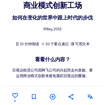
商业模式创新工场
按系统
面向 LMS/LXP
如何在变化的世界中跟上时代的步伐
将简短且经过验证的知识引入您的 LMS/LXP，以获得更强的学习效
果。
Wiley
,
2012
面向企业图书馆
用值得信赖且即插即用的商业知识丰富您的企业图书馆。
15 分钟阅读
10 个要点速记
可用文本
面向人工智能系统
利用可靠、结构化的知识为您的人工智能系统提供动力，以改善输
看看什么内容？
结果。
百视达租赁公司因网飞公司的兴起而走向衰败。要
运用商业模式创新来避免重蹈百视达的覆辙。
1