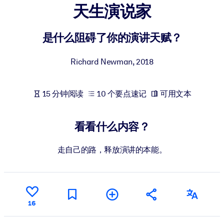
天生演说家
按系统
面向 LMS/LXP
是什么阻碍了你的演讲天赋？
将简短且经过验证的知识引入您的 LMS/LXP，以获得更强的学习效
果。
Richard Newman
,
2018
面向企业图书馆
用值得信赖且即插即用的商业知识丰富您的企业图书馆。
15 分钟阅读
10 个要点速记
可用文本
面向人工智能系统
利用可靠、结构化的知识为您的人工智能系统提供动力，以改善输
看看什么内容？
结果。
走自己的路，释放演讲的本能。
16