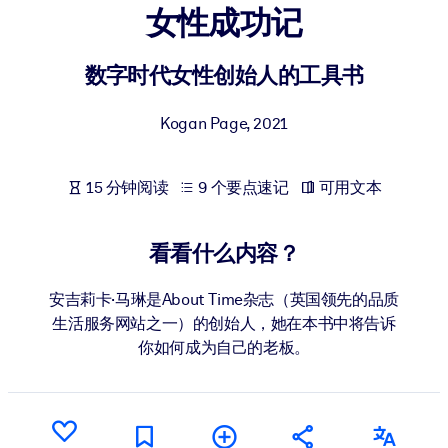
女性成功记
按系统
面向 LMS/LXP
数字时代女性创始人的工具书
将简短且经过验证的知识引入您的 LMS/LXP，以获得更强的学习效
果。
Kogan Page
,
2021
面向企业图书馆
用值得信赖且即插即用的商业知识丰富您的企业图书馆。
15 分钟阅读
9 个要点速记
可用文本
面向人工智能系统
利用可靠、结构化的知识为您的人工智能系统提供动力，以改善输
看看什么内容？
结果。
安吉莉卡·马琳是About Time杂志（英国领先的品质
生活服务网站之一）的创始人，她在本书中将告诉
你如何成为自己的老板。