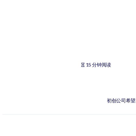
按系统
面向 LMS/LXP
将简短且经过验证的知识引入您的 LMS/LXP，以获得更强的学习效
面向企业图书馆
用值得信赖且即插即用的商业知识丰富您的企业图书馆。
面向人工智能系统
15 分钟阅读
利用可靠、结构化的知识为您的人工智能系统提供动力，以改善输
初创公司希望