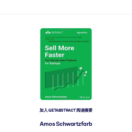
加入 GETABSTRACT 阅读摘要
Amos Schwartzfarb