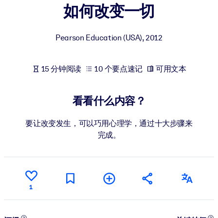
如何改变一切
按系统
面向 LMS/LXP
Pearson Education (USA)
,
2012
将简短且经过验证的知识引入您的 LMS/LXP，以获得更强的学习效
果。
面向企业图书馆
15 分钟阅读
10 个要点速记
可用文本
用值得信赖且即插即用的商业知识丰富您的企业图书馆。
看看什么内容？
面向人工智能系统
利用可靠、结构化的知识为您的人工智能系统提供动力，以改善输
要让改变发生，可以巧用心理学，通过十大步骤来
结果。
完成。
1