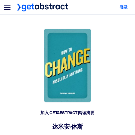
菜单
登录
面向团队与管理者
按用例
面向个人
AI 技能提升
面向人工智能系统
为您的员工配备关键的人工智能技能。
领导力发展
帮助您的管理者为未来的工作时代做好准备。
协作学习
让团队更轻松地共同学习、解决实际问题并更快采取行动。
技能提升与重塑
培养您的员工应对未来挑战所需的技能。
健康与福祉
加入 GETABSTRACT 阅读摘要
打造一支更健康、更具韧性的员工队伍。
达米安·休斯