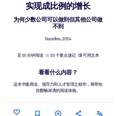
实现成比例的增长
按系统
面向 LMS/LXP
为何少数公司可以做到但其他公司做
将简短且经过验证的知识引入您的 LMS/LXP，以获得更强的学习效
不到
果。
面向企业图书馆
Gazelles
,
2014
用值得信赖且即插即用的商业知识丰富您的企业图书馆。
面向人工智能系统
15 分钟阅读
10 个要点速记
可用文本
利用可靠、结构化的知识为您的人工智能系统提供动力，以改善输
结果。
看看什么内容？
这本书集商业、领导力和人才管理之精华，将带给
你酣畅淋漓的阅读体验。