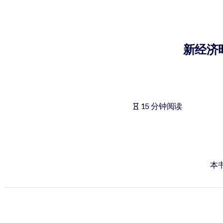
按系统
面向 LMS/LXP
将简短且经过验证的知识引入您的 LMS/LXP，以获得更强的学习效
新经济
面向企业图书馆
用值得信赖且即插即用的商业知识丰富您的企业图书馆。
面向人工智能系统
15 分钟阅读
利用可靠、结构化的知识为您的人工智能系统提供动力，以改善输
本