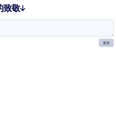
的致敬↓
发布