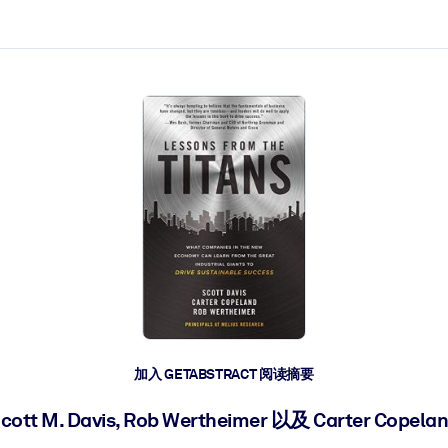
加入 GETABSTRACT 阅读摘要
cott M. Davis, Rob Wertheimer 以及 Carter Copela