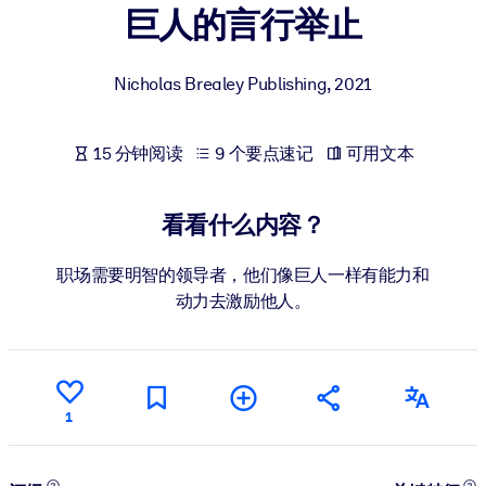
巨人的言行举止
按系统
面向 LMS/LXP
Nicholas Brealey Publishing
,
2021
将简短且经过验证的知识引入您的 LMS/LXP，以获得更强的学习效
果。
面向企业图书馆
15 分钟阅读
9 个要点速记
可用文本
用值得信赖且即插即用的商业知识丰富您的企业图书馆。
看看什么内容？
面向人工智能系统
利用可靠、结构化的知识为您的人工智能系统提供动力，以改善输
职场需要明智的领导者，他们像巨人一样有能力和
结果。
动力去激励他人。
1