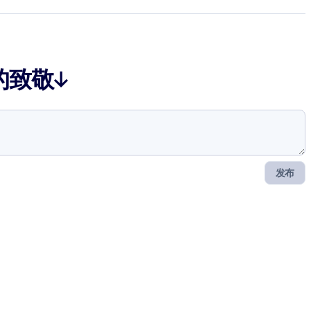
的致敬↓
发布