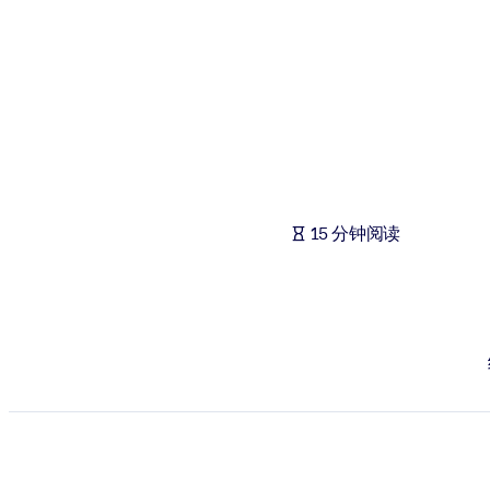
按系统
面向 LMS/LXP
将简短且经过验证的知识引入您的 LMS/LXP，以获得更强的学习效
面向企业图书馆
用值得信赖且即插即用的商业知识丰富您的企业图书馆。
面向人工智能系统
15 分钟阅读
利用可靠、结构化的知识为您的人工智能系统提供动力，以改善输