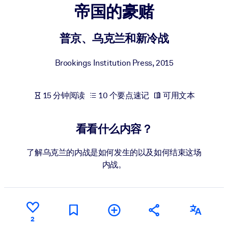
帝国的豪赌
按系统
面向 LMS/LXP
普京、乌克兰和新冷战
将简短且经过验证的知识引入您的 LMS/LXP，以获得更强的学习效
果。
Brookings Institution Press
,
2015
面向企业图书馆
用值得信赖且即插即用的商业知识丰富您的企业图书馆。
15 分钟阅读
10 个要点速记
可用文本
面向人工智能系统
利用可靠、结构化的知识为您的人工智能系统提供动力，以改善输
看看什么内容？
结果。
了解乌克兰的内战是如何发生的以及如何结束这场
内战。
2