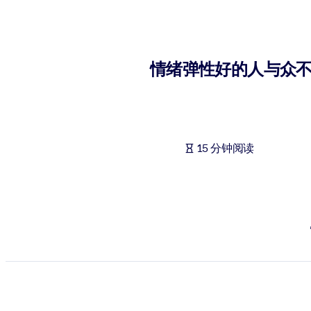
按系统
面向 LMS/LXP
将简短且经过验证的知识引入您的 LMS/LXP，以获得更强的学习效
情绪弹性好的人与众
面向企业图书馆
用值得信赖且即插即用的商业知识丰富您的企业图书馆。
面向人工智能系统
15 分钟阅读
利用可靠、结构化的知识为您的人工智能系统提供动力，以改善输