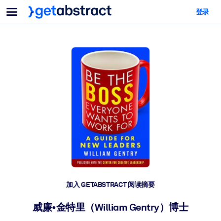
菜单
登录
面向团队与管理者
按用例
面向个人
AI 技能提升
面向人工智能系统
为您的员工配备关键的人工智能技能。
领导力发展
帮助您的管理者为未来的工作时代做好准备。
协作学习
让团队更轻松地共同学习、解决实际问题并更快采取行动。
技能提升与重塑
培养您的员工应对未来挑战所需的技能。
健康与福祉
加入 GETABSTRACT 阅读摘要
打造一支更健康、更具韧性的员工队伍。
威廉•金特里（William Gentry）博士