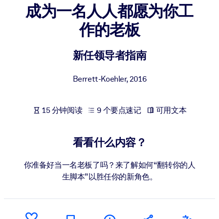
成为一名人人都愿为你工
按系统
面向 LMS/LXP
作的老板
将简短且经过验证的知识引入您的 LMS/LXP，以获得更强的学习效
果。
新任领导者指南
面向企业图书馆
Berrett-Koehler
,
2016
用值得信赖且即插即用的商业知识丰富您的企业图书馆。
面向人工智能系统
15 分钟阅读
9 个要点速记
可用文本
利用可靠、结构化的知识为您的人工智能系统提供动力，以改善输
结果。
看看什么内容？
你准备好当一名老板了吗？来了解如何“翻转你的人
生脚本”以胜任你的新角色。