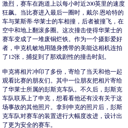
激烈，赛车在跑道上以每小时近200英里的速度
狂飙。当比赛进入最后一圈时，戴尔·恩哈特的
车与莱斯蒂·华莱士的车相撞，后者被撞飞，在
空中和地上翻滚多圈。这次撞击使得华莱士的
赛车变成了一堆废铜烂铁。作为一个摄影爱好
者，申克机敏地用随身携带的美能达相机连拍
了12张，捕捉到了那戏剧性的撞击时刻。
申克将相片冲印了多份，寄给了当天和他一起
观看比赛的朋友们。其中一位朋友把相片寄给
了华莱士所属的彭斯克车队。不久后，彭斯克
车队联系上了申克，想看看他还有没有关于这
场事故的其他照片。拿到申克的照片后，彭斯
克车队对赛车的装置进行大幅度改进，设计出
了更为安全的赛车。