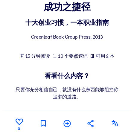
成功之捷径
按系统
面向 LMS/LXP
十大创业习惯，一本职业指南
将简短且经过验证的知识引入您的 LMS/LXP，以获得更强的学习效
果。
Greenleaf Book Group Press
,
2013
面向企业图书馆
用值得信赖且即插即用的商业知识丰富您的企业图书馆。
15 分钟阅读
10 个要点速记
可用文本
面向人工智能系统
利用可靠、结构化的知识为您的人工智能系统提供动力，以改善输
看看什么内容？
结果。
只要你充分相信自己，就没有什么东西能够阻挡你
追梦的道路。
0