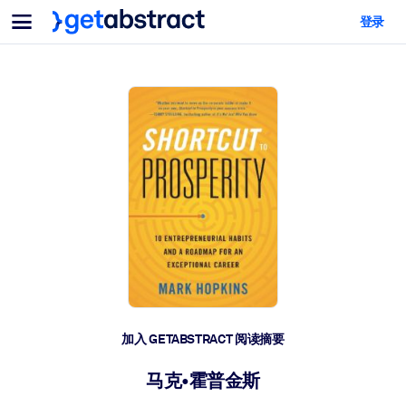
菜单
登录
面向团队与管理者
按用例
面向个人
AI 技能提升
面向人工智能系统
为您的员工配备关键的人工智能技能。
领导力发展
帮助您的管理者为未来的工作时代做好准备。
协作学习
让团队更轻松地共同学习、解决实际问题并更快采取行动。
技能提升与重塑
培养您的员工应对未来挑战所需的技能。
健康与福祉
加入 GETABSTRACT 阅读摘要
打造一支更健康、更具韧性的员工队伍。
马克•霍普金斯