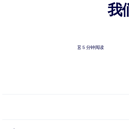
我
按系统
面向 LMS/LXP
将简短且经过验证的知识引入您的 LMS/LXP，以获得更强的学习效
面向企业图书馆
用值得信赖且即插即用的商业知识丰富您的企业图书馆。
5 分钟阅读
面向人工智能系统
利用可靠、结构化的知识为您的人工智能系统提供动力，以改善输