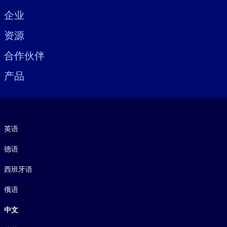
Visually hidden Text
企业
资源
合作伙伴
产品
语言
英语
德语
西班牙语
俄语
中文