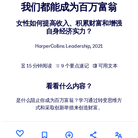
我们都能成为百万富翁
按系统
面向 LMS/LXP
女性如何提高收入、积累财富和增强
将简短且经过验证的知识引入您的 LMS/LXP，以获得更强的学习效
自身经济实力？
果。
面向企业图书馆
HarperCollins Leadership
,
2021
用值得信赖且即插即用的商业知识丰富您的企业图书馆。
面向人工智能系统
15 分钟阅读
9 个要点速记
可用文本
利用可靠、结构化的知识为您的人工智能系统提供动力，以改善输
结果。
看看什么内容？
是什么阻止你成为百万富翁？学习通过转变思维方
式和采取创新举措来创造财富。