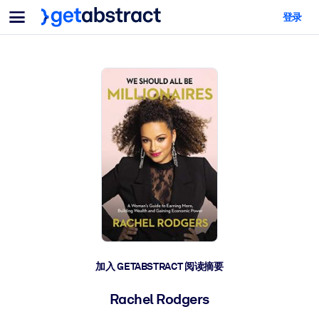
菜单
登录
面向团队与管理者
按用例
面向个人
AI 技能提升
面向人工智能系统
为您的员工配备关键的人工智能技能。
领导力发展
帮助您的管理者为未来的工作时代做好准备。
协作学习
让团队更轻松地共同学习、解决实际问题并更快采取行动。
技能提升与重塑
培养您的员工应对未来挑战所需的技能。
健康与福祉
加入 GETABSTRACT 阅读摘要
打造一支更健康、更具韧性的员工队伍。
Rachel Rodgers