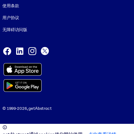
使用条款
用户协议
无障碍访问版
Social and Apps
Facebook
LinkedIn
Instagram
X
© 1999-2026, getAbstract
© 1999-2026, getAbstract