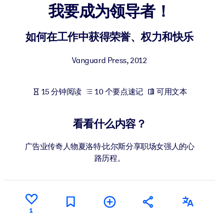
我要成为领导者！
按系统
面向 LMS/LXP
如何在工作中获得荣誉、权力和快乐
将简短且经过验证的知识引入您的 LMS/LXP，以获得更强的学习效
果。
Vanguard Press
,
2012
面向企业图书馆
用值得信赖且即插即用的商业知识丰富您的企业图书馆。
15 分钟阅读
10 个要点速记
可用文本
面向人工智能系统
利用可靠、结构化的知识为您的人工智能系统提供动力，以改善输
看看什么内容？
结果。
广告业传奇人物夏洛特·比尔斯分享职场女强人的心
路历程。
1