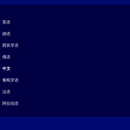
语言
英语
德语
西班牙语
俄语
中文
葡萄牙语
法语
阿拉伯语
Footer legal