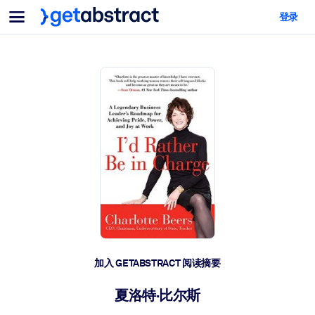
菜单
登录
面向团队与管理者
按用例
面向个人
AI 技能提升
面向人工智能系统
为您的员工配备关键的人工智能技能。
领导力发展
帮助您的管理者为未来的工作时代做好准备。
协作学习
让团队更轻松地共同学习、解决实际问题并更快采取行动。
技能提升与重塑
培养您的员工应对未来挑战所需的技能。
健康与福祉
加入 GETABSTRACT 阅读摘要
打造一支更健康、更具韧性的员工队伍。
夏洛特·比尔斯