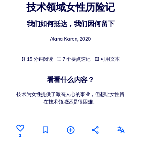
技术领域女性历险记
按系统
面向 LMS/LXP
我们如何抵达，我们因何留下
将简短且经过验证的知识引入您的 LMS/LXP，以获得更强的学习效
果。
Alana Karen
,
2020
面向企业图书馆
用值得信赖且即插即用的商业知识丰富您的企业图书馆。
15 分钟阅读
7 个要点速记
可用文本
面向人工智能系统
利用可靠、结构化的知识为您的人工智能系统提供动力，以改善输
看看什么内容？
结果。
技术为女性提供了激奋人心的事业，但想让女性留
在技术领域还是很困难。
2