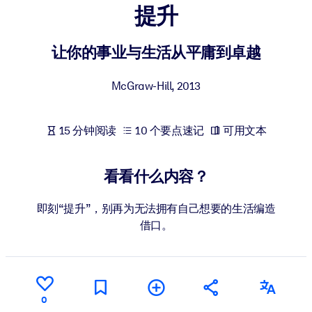
提升
按系统
面向 LMS/LXP
让你的事业与生活从平庸到卓越
将简短且经过验证的知识引入您的 LMS/LXP，以获得更强的学习效
果。
McGraw-Hill
,
2013
面向企业图书馆
用值得信赖且即插即用的商业知识丰富您的企业图书馆。
15 分钟阅读
10 个要点速记
可用文本
面向人工智能系统
利用可靠、结构化的知识为您的人工智能系统提供动力，以改善输
看看什么内容？
结果。
即刻“提升”，别再为无法拥有自己想要的生活编造
借口。
0