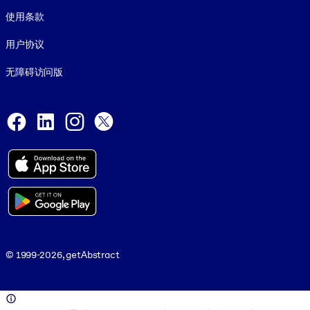
使用条款
用户协议
无障碍访问版
Social and Apps
Facebook
LinkedIn
Instagram
X
© 1999-2026, getAbstract
© 1999-2026, getAbstract