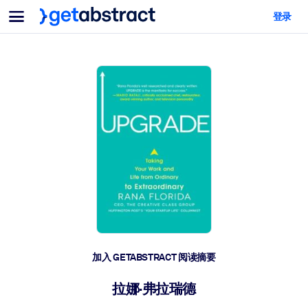
菜单
登录
面向团队与管理者
按用例
面向个人
AI 技能提升
面向人工智能系统
为您的员工配备关键的人工智能技能。
领导力发展
帮助您的管理者为未来的工作时代做好准备。
协作学习
让团队更轻松地共同学习、解决实际问题并更快采取行动。
技能提升与重塑
培养您的员工应对未来挑战所需的技能。
健康与福祉
加入 GETABSTRACT 阅读摘要
打造一支更健康、更具韧性的员工队伍。
拉娜·弗拉瑞德