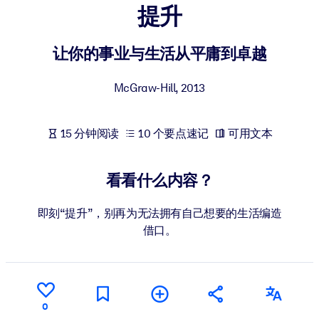
提升
按系统
面向 LMS/LXP
让你的事业与生活从平庸到卓越
将简短且经过验证的知识引入您的 LMS/LXP，以获得更强的学习效
果。
McGraw-Hill
,
2013
面向企业图书馆
用值得信赖且即插即用的商业知识丰富您的企业图书馆。
15 分钟阅读
10 个要点速记
可用文本
面向人工智能系统
利用可靠、结构化的知识为您的人工智能系统提供动力，以改善输
看看什么内容？
结果。
即刻“提升”，别再为无法拥有自己想要的生活编造
借口。
0