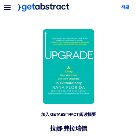
菜单
登录
面向团队与管理者
按用例
面向个人
AI 技能提升
面向人工智能系统
为您的员工配备关键的人工智能技能。
领导力发展
帮助您的管理者为未来的工作时代做好准备。
协作学习
让团队更轻松地共同学习、解决实际问题并更快采取行动。
技能提升与重塑
培养您的员工应对未来挑战所需的技能。
健康与福祉
加入 GETABSTRACT 阅读摘要
打造一支更健康、更具韧性的员工队伍。
拉娜·弗拉瑞德