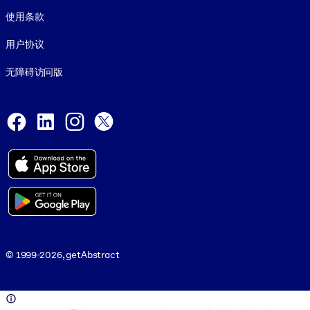
使用条款
用户协议
无障碍访问版
Social and Apps
Facebook
LinkedIn
Instagram
X
© 1999-2026, getAbstract
© 1999-2026, getAbstract