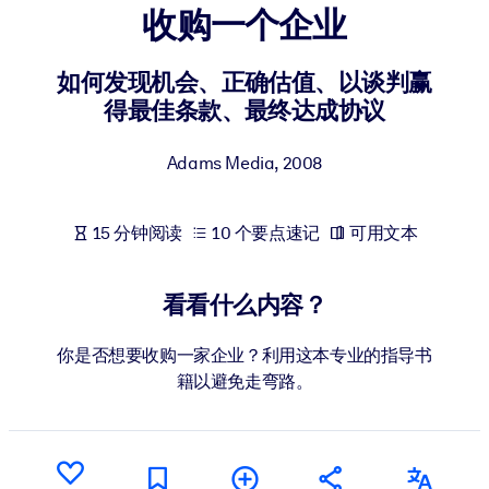
收购一个企业
按系统
面向 LMS/LXP
如何发现机会、正确估值、以谈判赢
将简短且经过验证的知识引入您的 LMS/LXP，以获得更强的学习效
得最佳条款、最终达成协议
果。
面向企业图书馆
Adams Media
,
2008
用值得信赖且即插即用的商业知识丰富您的企业图书馆。
面向人工智能系统
15 分钟阅读
10 个要点速记
可用文本
利用可靠、结构化的知识为您的人工智能系统提供动力，以改善输
结果。
看看什么内容？
你是否想要收购一家企业？利用这本专业的指导书
籍以避免走弯路。