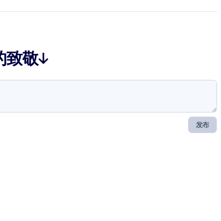
的致敬↓
发布