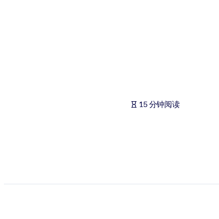
按系统
面向 LMS/LXP
将简短且经过验证的知识引入您的 LMS/LXP，以获得更强的学习效
面向企业图书馆
用值得信赖且即插即用的商业知识丰富您的企业图书馆。
面向人工智能系统
15 分钟阅读
利用可靠、结构化的知识为您的人工智能系统提供动力，以改善输