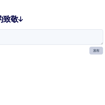
的致敬↓
发布