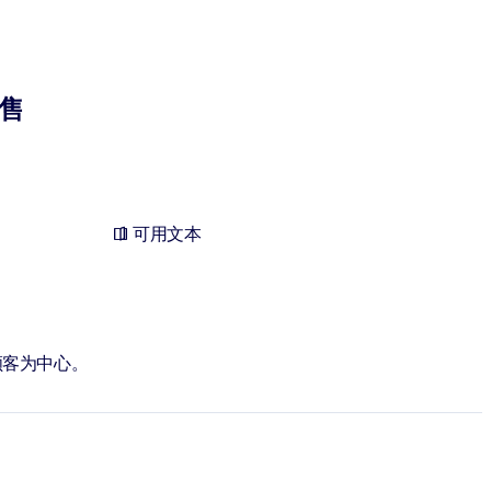
售
可用文本
顾客为中心。