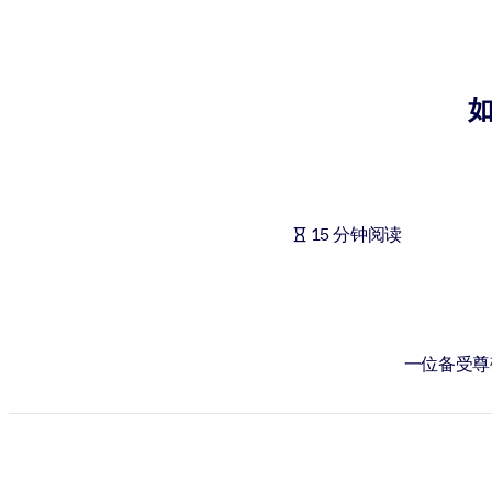
按系统
面向 LMS/LXP
将简短且经过验证的知识引入您的 LMS/LXP，以获得更强的学习效
面向企业图书馆
用值得信赖且即插即用的商业知识丰富您的企业图书馆。
面向人工智能系统
15 分钟阅读
利用可靠、结构化的知识为您的人工智能系统提供动力，以改善输
一位备受尊