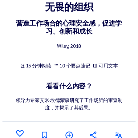
无畏的组织
按系统
面向 LMS/LXP
营造工作场合的心理安全感，促进学
将简短且经过验证的知识引入您的 LMS/LXP，以获得更强的学习效
习、创新和成长
果。
面向企业图书馆
Wiley
,
2018
用值得信赖且即插即用的商业知识丰富您的企业图书馆。
面向人工智能系统
15 分钟阅读
10 个要点速记
可用文本
利用可靠、结构化的知识为您的人工智能系统提供动力，以改善输
结果。
看看什么内容？
领导力专家艾米·埃德蒙森研究了工作场所的审查制
度，并揭示了其后果。