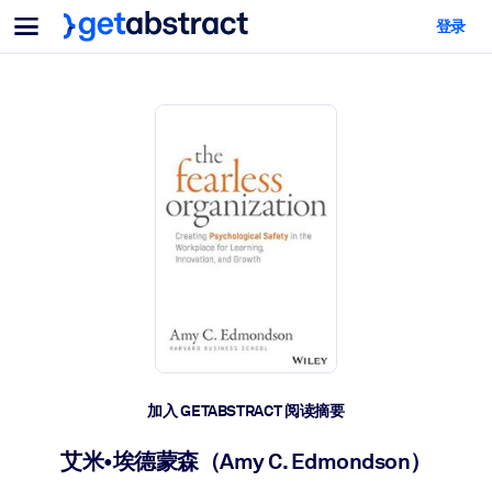
菜单
登录
面向团队与管理者
按用例
面向个人
AI 技能提升
面向人工智能系统
为您的员工配备关键的人工智能技能。
领导力发展
帮助您的管理者为未来的工作时代做好准备。
协作学习
让团队更轻松地共同学习、解决实际问题并更快采取行动。
技能提升与重塑
培养您的员工应对未来挑战所需的技能。
健康与福祉
加入 GETABSTRACT 阅读摘要
打造一支更健康、更具韧性的员工队伍。
艾米•埃德蒙森（Amy C. Edmondson）