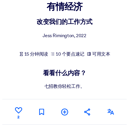
有情经济
按系统
面向 LMS/LXP
改变我们的工作方式
将简短且经过验证的知识引入您的 LMS/LXP，以获得更强的学习效
果。
Jess Rimington
,
2022
面向企业图书馆
用值得信赖且即插即用的商业知识丰富您的企业图书馆。
15 分钟阅读
10 个要点速记
可用文本
面向人工智能系统
利用可靠、结构化的知识为您的人工智能系统提供动力，以改善输
看看什么内容？
结果。
七招教你轻松工作。
2