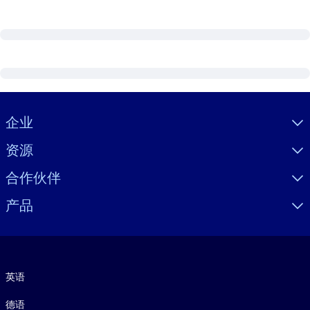
Visually hidden Text
企业
资源
合作伙伴
产品
语言
英语
德语