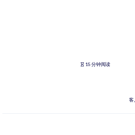
按系统
面向 LMS/LXP
将简短且经过验证的知识引入您的 LMS/LXP，以获得更强的学习效
面向企业图书馆
用值得信赖且即插即用的商业知识丰富您的企业图书馆。
面向人工智能系统
15 分钟阅读
利用可靠、结构化的知识为您的人工智能系统提供动力，以改善输
客