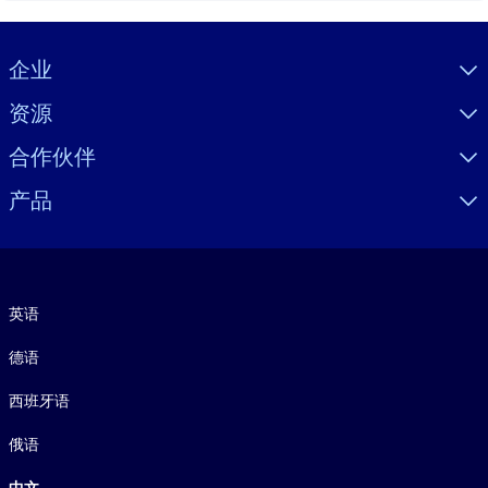
Visually hidden Text
企业
资源
合作伙伴
产品
语言
英语
德语
西班牙语
俄语
中文