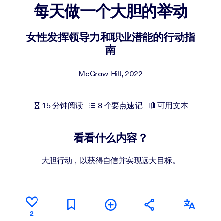
每天做一个大胆的举动
按系统
面向 LMS/LXP
女性发挥领导力和职业潜能的行动指
将简短且经过验证的知识引入您的 LMS/LXP，以获得更强的学习效
南
果。
面向企业图书馆
McGraw-Hill
,
2022
用值得信赖且即插即用的商业知识丰富您的企业图书馆。
面向人工智能系统
15 分钟阅读
8 个要点速记
可用文本
利用可靠、结构化的知识为您的人工智能系统提供动力，以改善输
结果。
看看什么内容？
大胆行动，以获得自信并实现远大目标。
2