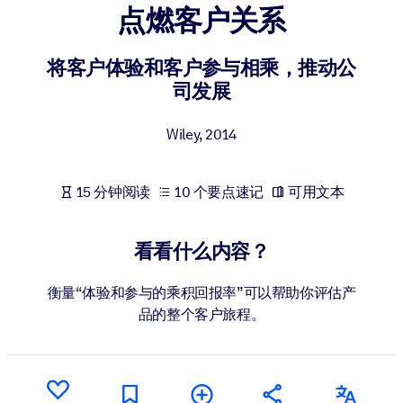
点燃客户关系
按系统
面向 LMS/LXP
将客户体验和客户参与相乘，推动公
将简短且经过验证的知识引入您的 LMS/LXP，以获得更强的学习效
司发展
果。
面向企业图书馆
Wiley
,
2014
用值得信赖且即插即用的商业知识丰富您的企业图书馆。
面向人工智能系统
15 分钟阅读
10 个要点速记
可用文本
利用可靠、结构化的知识为您的人工智能系统提供动力，以改善输
结果。
看看什么内容？
衡量“体验和参与的乘积回报率”可以帮助你评估产
品的整个客户旅程。