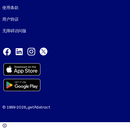
使用条款
用户协议
无障碍访问版
Social and Apps
Facebook
LinkedIn
Instagram
X
© 1999-2026, getAbstract
© 1999-2026, getAbstract