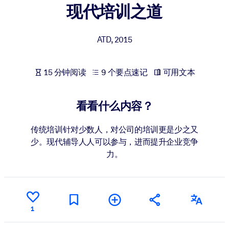
现代培训之道
按系统
面向 LMS/LXP
ATD
,
2015
将简短且经过验证的知识引入您的 LMS/LXP，以获得更强的学习效
果。
面向企业图书馆
15 分钟阅读
9 个要点速记
可用文本
用值得信赖且即插即用的商业知识丰富您的企业图书馆。
看看什么内容？
面向人工智能系统
利用可靠、结构化的知识为您的人工智能系统提供动力，以改善输
传统培训针对少数人，对公司的培训更是少之又
结果。
少。现代辅导人人可以参与，进而提升企业竞争
力。
1