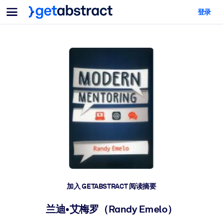
菜单
登录
面向团队与管理者
按用例
面向个人
AI 技能提升
面向人工智能系统
为您的员工配备关键的人工智能技能。
领导力发展
帮助您的管理者为未来的工作时代做好准备。
协作学习
让团队更轻松地共同学习、解决实际问题并更快采取行动。
技能提升与重塑
培养您的员工应对未来挑战所需的技能。
健康与福祉
加入 GETABSTRACT 阅读摘要
打造一支更健康、更具韧性的员工队伍。
兰迪•艾梅罗（Randy Emelo）