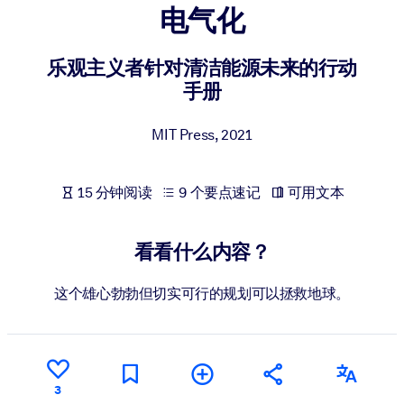
电气化
按系统
面向 LMS/LXP
乐观主义者针对清洁能源未来的行动
将简短且经过验证的知识引入您的 LMS/LXP，以获得更强的学习效
手册
果。
面向企业图书馆
MIT Press
,
2021
用值得信赖且即插即用的商业知识丰富您的企业图书馆。
面向人工智能系统
15 分钟阅读
9 个要点速记
可用文本
利用可靠、结构化的知识为您的人工智能系统提供动力，以改善输
结果。
看看什么内容？
这个雄心勃勃但切实可行的规划可以拯救地球。
3