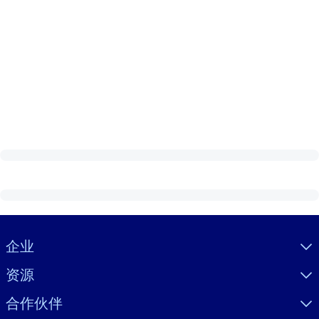
Visually hidden Text
企业
资源
合作伙伴