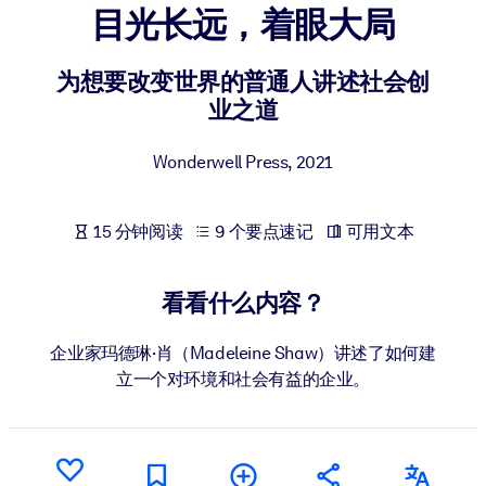
目光长远，着眼大局
按系统
面向 LMS/LXP
为想要改变世界的普通人讲述社会创
将简短且经过验证的知识引入您的 LMS/LXP，以获得更强的学习效
业之道
果。
面向企业图书馆
Wonderwell Press
,
2021
用值得信赖且即插即用的商业知识丰富您的企业图书馆。
面向人工智能系统
15 分钟阅读
9 个要点速记
可用文本
利用可靠、结构化的知识为您的人工智能系统提供动力，以改善输
结果。
看看什么内容？
企业家玛德琳·肖（Madeleine Shaw）讲述了如何建
立一个对环境和社会有益的企业。