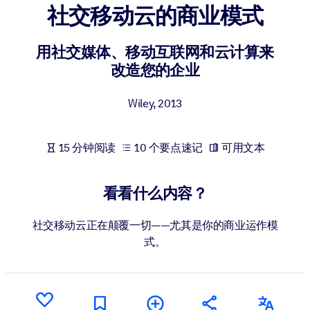
社交移动云的商业模式
按系统
面向 LMS/LXP
用社交媒体、移动互联网和云计算来
将简短且经过验证的知识引入您的 LMS/LXP，以获得更强的学习效
改造您的企业
果。
面向企业图书馆
Wiley
,
2013
用值得信赖且即插即用的商业知识丰富您的企业图书馆。
面向人工智能系统
15 分钟阅读
10 个要点速记
可用文本
利用可靠、结构化的知识为您的人工智能系统提供动力，以改善输
结果。
看看什么内容？
社交移动云正在颠覆一切——尤其是你的商业运作模
式。