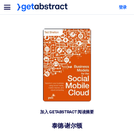
菜单
登录
面向团队与管理者
按用例
面向个人
AI 技能提升
面向人工智能系统
为您的员工配备关键的人工智能技能。
领导力发展
帮助您的管理者为未来的工作时代做好准备。
协作学习
让团队更轻松地共同学习、解决实际问题并更快采取行动。
技能提升与重塑
培养您的员工应对未来挑战所需的技能。
健康与福祉
加入 GETABSTRACT 阅读摘要
打造一支更健康、更具韧性的员工队伍。
泰德·谢尔顿