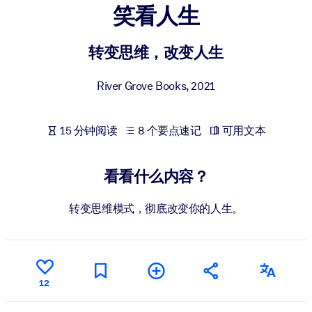
笑看人生
按系统
面向 LMS/LXP
转变思维，改变人生
将简短且经过验证的知识引入您的 LMS/LXP，以获得更强的学习效
果。
River Grove Books
,
2021
面向企业图书馆
用值得信赖且即插即用的商业知识丰富您的企业图书馆。
15 分钟阅读
8 个要点速记
可用文本
面向人工智能系统
利用可靠、结构化的知识为您的人工智能系统提供动力，以改善输
看看什么内容？
结果。
转变思维模式，彻底改变你的人生。
12