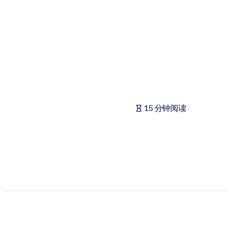
按系统
面向 LMS/LXP
将简短且经过验证的知识引入您的 LMS/LXP，以获得更强的学习效
面向企业图书馆
用值得信赖且即插即用的商业知识丰富您的企业图书馆。
面向人工智能系统
15 分钟阅读
利用可靠、结构化的知识为您的人工智能系统提供动力，以改善输